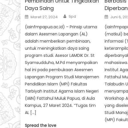
Pembinaan Untuk Tingkatkan
Berbasis 
Daya Saing
Diperban
Author
Posted
Posted
tipd
Maret 27, 2024
Juni 6, 2
on
on
(iainfmpapua.ac.id) – Prinsip utama
(iainfmpapu
dalam Asesmen Lapangan (AL)
(matkul) be
adalah memberikan pembinaan,
informasi (
untuk meningkatkan daya saing
keterampila
program studi. Asesor LAMDIK Dr. St
diperbanyak
Syamsudduha, M.Pd menyampaikan
mahasiswa. 
hal ini pada pembukaan Asesmen
Institut Ag
Lapangan Program Studi Manajemen
Fattahul Mul
Pendidikan Islam (MPI) Fakultas
Talabudin 
Tarbiyah Institut Agama Islam Negeri
menyampaik
(IAIN) Fattahul Muluk Papua, di Aula
Workshop Ad
Kampus, 27 Maret 2024. “Tugas tim
yang disel
AL […]
Studi Mana
(MPI) Fakult
Spread the love