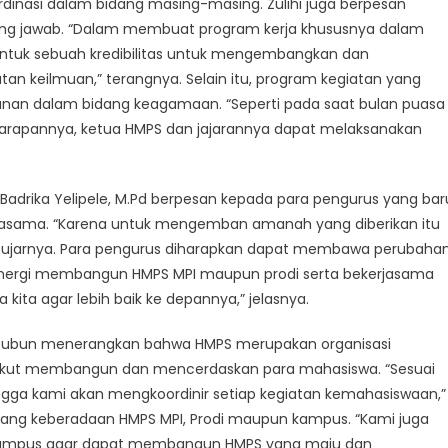
inasi dalam bidang masing-masing. Zulihi juga berpesan
ung jawab. “Dalam membuat program kerja khususnya dalam
ntuk sebuah kredibilitas untuk mengembangkan dan
n keilmuan,” terangnya. Selain itu, program kegiatan yang
ahunan dalam bidang keagamaan. “Seperti pada saat bulan puasa
arapannya, ketua HMPS dan jajarannya dapat melaksanakan
Badrika Yelipele, M.Pd berpesan kepada para pengurus yang bar
erjasama. “Karena untuk mengemban amanah yang diberikan itu
,” ujarnya. Para pengurus diharapkan dapat membawa perubaha
sinergi membangun HMPS MPI maupun prodi serta bekerjasama
ta agar lebih baik ke depannya,” jelasnya.
 Yeubun menerangkan bahwa HMPS merupakan organisasi
 ikut membangun dan mencerdaskan para mahasiswa. “Sesuai
gga kami akan mengkoordinir setiap kegiatan kemahasiswaan,”
jang keberadaan HMPS MPI, Prodi maupun kampus. “Kami juga
 kampus agar dapat membangun HMPS yang maju dan