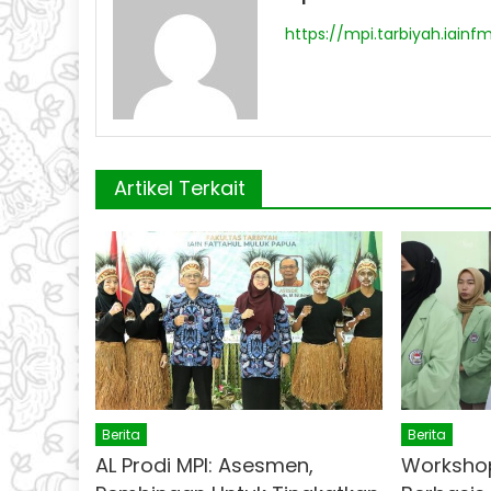
https://mpi.tarbiyah.iainf
Artikel Terkait
Berita
Berita
AL Prodi MPI: Asesmen,
Workshop