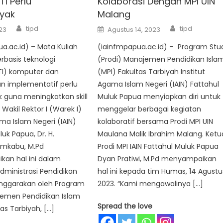
TI Perlu
Kolaborasi Dengan MPI UIN
yak
Malang
Author
Author
Posted
tipd
tipd
023
Agustus 14, 2023
on
a.ac.id) – Mata Kuliah
(iainfmpapua.ac.id) – Program Stu
rbasis teknologi
(Prodi) Manajemen Pendidikan Isla
TI) komputer dan
(MPI) Fakultas Tarbiyah Institut
n implementatif perlu
Agama Islam Negeri (IAIN) Fattahul
 guna meningkatkan skill
Muluk Papua menyiapkan diri untuk
Wakil Rektor I (Warek I)
menggelar berbagai kegiatan
ama Islam Negeri (IAIN)
kolaboratif bersama Prodi MPI UIN
uk Papua, Dr. H.
Maulana Malik Ibrahim Malang. Ketu
Umkabu, M.Pd
Prodi MPI IAIN Fattahul Muluk Papua
an hal ini dalam
Dyan Pratiwi, M.Pd menyampaikan
ministrasi Pendidikan
hal ini kepada tim Humas, 14 Agustu
enggarakan oleh Program
2023. “Kami mengawalinya […]
jemen Pendidikan Islam
Spread the love
as Tarbiyah, […]