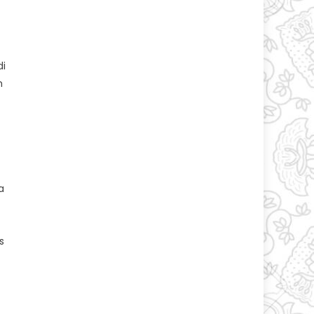
di
m
a
s