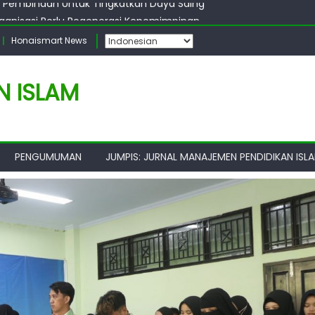
rganisasi Perlu Regenerasi Kepemimpinan
Siap Kolaborasi Dengan MPI UIN Malang
Honaismart News
atkul Berbasis TI Perlu Diperbanyak
 Jurusan dan Prodi MPI Perlu Perbanyak Kegiatan Bersama Dari
n, Pembinaan Untuk Tingkatkan Daya Saing
N ISLAM
PENGUMUMAN
JUMPIS: JURNAL MANAJEMEN PENDIDIKAN ISL