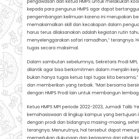
pengawasan dari ketua HMPS untuk melakukan koord
kepada para pengurus HMPS agar dapat bertangg
pengembangan keilmuan karena ini merupakan be
memaksimalkan skill dan kecakapan dalam penguata
harus terus dilaksanakan adalah kegiatan rutin t
menyelenggarakan safari ramadhan,” terangnya. H
tugas secara maksimal.
Dalam sambutan sebelumnya, Sekretaris Prodi MPI, 
dilantik agar bisa berkomitmen dalam menjalin k
bukan hanya tugas ketua tapi tugas kita bersama
dan memberikan yang terbaik. “Mari bersama ber
dengan HMPS Prodi lain untuk membangun lembaga ki
Ketua HMPS MPI periode 2022-2023, Jumadi Talib
kemahasiswaan di lingkup kampus yang bertujuan
dengan prodi dan bidangnya masing-masing, sehin
terangnya. Menurutnya, hal tersebut dapat menun
memerlukan dukungan dan kerjasama dari pihak