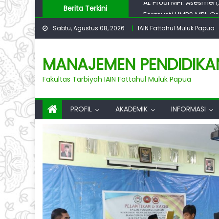
Skip
Formusti HMPS MPI: O
Berita Terkini
to
Prodi MPI IAIN Papua 
Sabtu, Agustus 08, 2026
IAIN Fattahul Muluk Papua
content
Workshop Prodi MPI : M
Penandatanganan PKS :
AL Prodi MPI: Asesme
MANAJEMEN PENDIDIKA
Fakultas Tarbiyah IAIN Fattahul Muluk Papua
PROFIL
AKADEMIK
INFORMASI