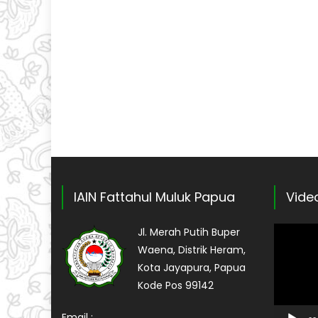
IAIN Fattahul Muluk Papua
Video
Pemutar
Jl. Merah Putih Buper
Video
Waena, Distrik Heram,
Kota Jayapura, Papua
Kode Pos 99142
Email :