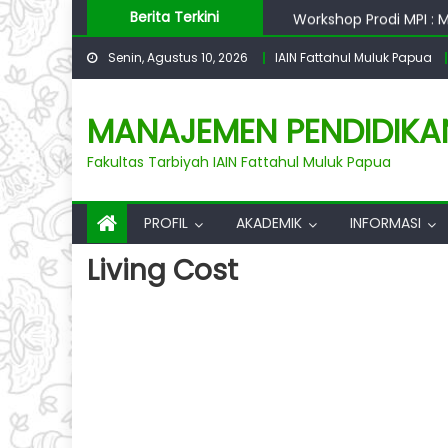
Skip
Berita Terkini
Workshop Prodi MPI : M
to
Penandatanganan PKS :
Senin, Agustus 10, 2026
IAIN Fattahul Muluk Papua
content
AL Prodi MPI: Asesme
MANAJEMEN PENDIDIKA
Fakultas Tarbiyah IAIN Fattahul Muluk Papua
PROFIL
AKADEMIK
INFORMASI
Living Cost