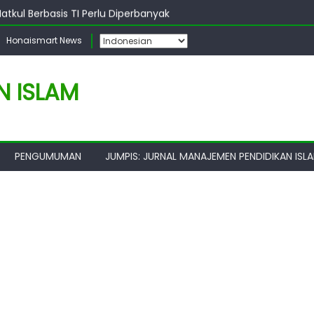
atkul Berbasis TI Perlu Diperbanyak
 Jurusan dan Prodi MPI Perlu Perbanyak Kegiatan Bersama Dari
Honaismart News
n, Pembinaan Untuk Tingkatkan Daya Saing
N ISLAM
PENGUMUMAN
JUMPIS: JURNAL MANAJEMEN PENDIDIKAN ISL