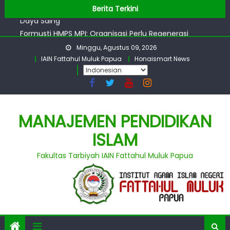
AL Prodi MPI: Asesmen, Pembinaan Untuk Tingkatkan
Skip
Berita Terkini
Daya Saing
to
Formusti HMPS MPI: Organisasi Perlu Regenerasi
content
Kepemimpinan
Minggu, Agustus 09, 2026
Prodi MPI IAIN Papua Siap Kolaborasi Dengan MPI UIN
IAIN Fattahul Muluk Papua
Honaismart News
Malang
Workshop Prodi MPI : Matkul Berbasis TI Perlu Diperbanyak
Penandatanganan PKS : Jurusan dan Prodi MPI Perlu
Perbanyak Kegiatan Bersama Daring dan Luring
MANAJEMEN PENDIDIKAN
AL Prodi MPI: Asesmen, Pembinaan Untuk Tingkatkan
Daya Saing
ISLAM
Fakultas Tarbiyah IAIN Fattahul Muluk Papua