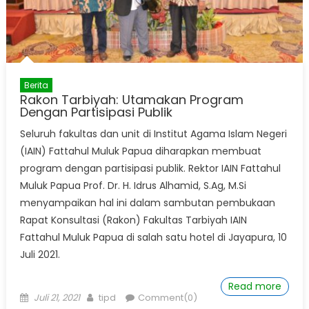
Berita
Rakon Tarbiyah: Utamakan Program
Dengan Partisipasi Publik
Seluruh fakultas dan unit di Institut Agama Islam Negeri
(IAIN) Fattahul Muluk Papua diharapkan membuat
program dengan partisipasi publik. Rektor IAIN Fattahul
Muluk Papua Prof. Dr. H. Idrus Alhamid, S.Ag, M.Si
menyampaikan hal ini dalam sambutan pembukaan
Rapat Konsultasi (Rakon) Fakultas Tarbiyah IAIN
Fattahul Muluk Papua di salah satu hotel di Jayapura, 10
Juli 2021.
Read more
Posted
Author
Juli 21, 2021
tipd
Comment(0)