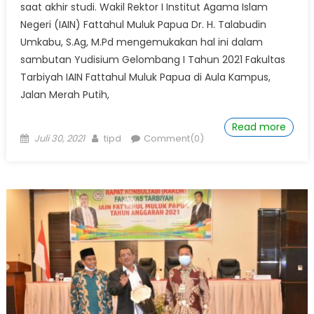
saat akhir studi. Wakil Rektor I Institut Agama Islam
Negeri (IAIN) Fattahul Muluk Papua Dr. H. Talabudin
Umkabu, S.Ag, M.Pd mengemukakan hal ini dalam
sambutan Yudisium Gelombang I Tahun 2021 Fakultas
Tarbiyah IAIN Fattahul Muluk Papua di Aula Kampus,
Jalan Merah Putih,
Read more
Posted
Author
Juli 30, 2021
tipd
Comment(0)
on